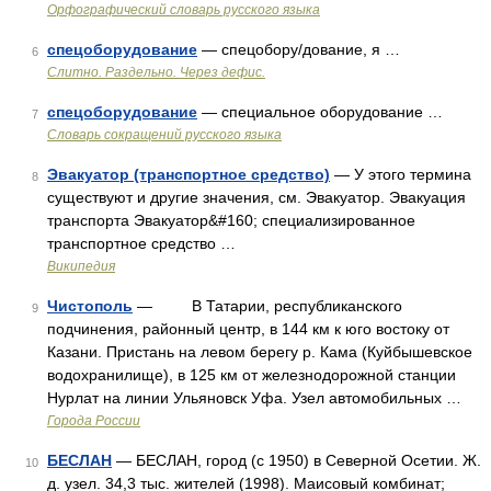
Орфографический словарь русского языка
спецоборудование
— спецобору/дование, я …
6
Слитно. Раздельно. Через дефис.
спецоборудование
— специальное оборудование …
7
Словарь сокращений русского языка
Эвакуатор (транспортное средство)
— У этого термина
8
существуют и другие значения, см. Эвакуатор. Эвакуация
транспорта Эвакуатор&#160; специализированное
транспортное средство …
Википедия
Чистополь
— В Татарии, республиканского
9
подчинения, районный центр, в 144 км к юго востоку от
Казани. Пристань на левом берегу р. Кама (Куйбышевское
водохранилище), в 125 км от железнодорожной станции
Нурлат на линии Ульяновск Уфа. Узел автомобильных …
Города России
БЕСЛАН
— БЕСЛАН, город (с 1950) в Северной Осетии. Ж.
10
д. узел. 34,3 тыс. жителей (1998). Маисовый комбинат;